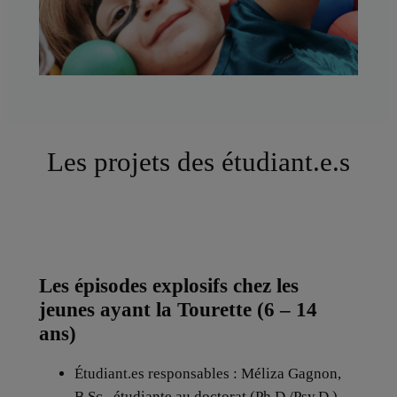
Les projets des étudiant.e.s
Les épisodes explosifs chez les
jeunes ayant la Tourette (6 – 14
ans)
Étudiant.es responsables : Méliza Gagnon,
B.Sc., étudiante au doctorat (Ph.D./Psy.D.),