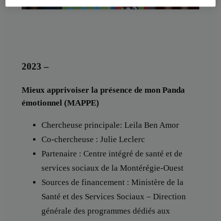
2023 –
Mieux apprivoiser la présence de mon Panda
émotionnel (MAPPE)
Chercheuse principale: Leila Ben Amor
Co-chercheuse : Julie Leclerc
Partenaire : Centre intégré de santé et de
services sociaux de la Montérégie-Ouest
Sources de financement : Ministère de la
Santé et des Services Sociaux – Direction
générale des programmes dédiés aux