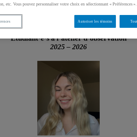
on, etc. Vous pouvez personnaliser votre choix en sélectionnant « Préférences ».
érences
Autoriser les témoins
Tout
Étudiant·e·s à
l’atelier d’observation
2025 – 2026