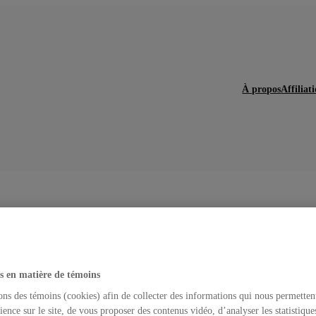
À propos
Affiliat
s en matière de témoins
diant·e·s au premier c
ons des témoins (cookies) afin de collecter des informations qui nous permetten
ience sur le site, de vous proposer des contenus vidéo, d’analyser les statistique