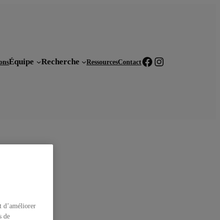
Facebook
Instagram
Équipe
Recherche
ions
Ressources
Contact
ycle
t d’améliorer
s de