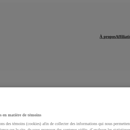
À propos
Affiliat
Ressources
s en matière de témoins
ons des témoins (cookies) afin de collecter des informations qui nous permetten
ience sur le site, de vous proposer des contenus vidéo, d’analyser les statistique