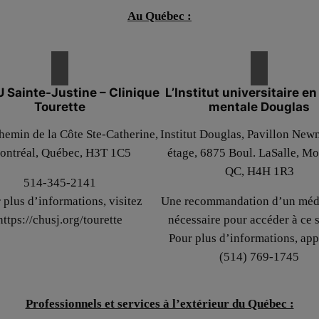
Au Québec :
 Sainte-Justine – Clinique
L’Institut universitaire e
Tourette
mentale Douglas
emin de la Côte Ste-Catherine,
Institut Douglas, Pavillon New
ontréal, Québec, H3T 1C5
étage, 6875 Boul. LaSalle, Mo
QC, H4H 1R3
514-345-2141
 plus d’informations, visitez
Une recommandation d’un méde
https://chusj.org/tourette
nécessaire pour accéder à ce 
Pour plus d’informations, app
(514) 769-1745
Professionnels et services à l’extérieur du Québec :